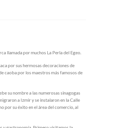
urca llamada por muchos La Perla del Egeo.
staca por sus hermosas decoraciones de
 de caoba por los maestros más famosos de
 debe su nombre a las numerosas sinagogas
migraron a Izmir y se instalaron en la Calle
o por su éxito en el área del comercio, al
res y gastronomía. Primero visitamos la