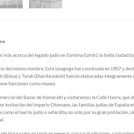
rna
 más acerca del legado judío en Esmirna (Izmir), la bella ciudad t
rrio del mismo nombre. Esta sinagoga fue construida en 1907 y de
ah (Bima) y Torah (Ehal Akodesh) fueron elaboradas íntegramente
 tiene funciones como museo.
omercial del Bazar de Kemeralti y visitaremos la Calle Havra, que
, por invitación del Imperio Otomano, las familias judías de España e
como el barrio judío o sefardita, no sólo por su gran población, sin
al.
a calle Havra sino en Izmir en general, con sus tradiciones, costumb