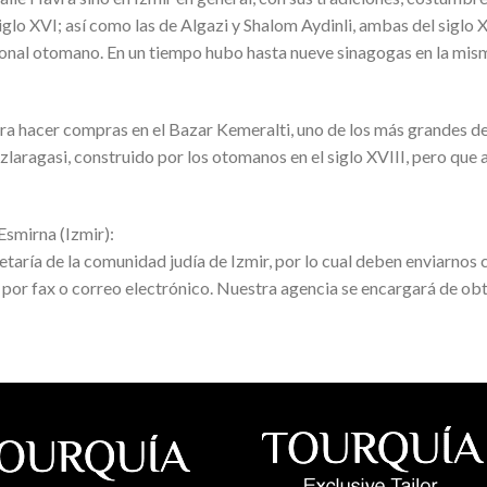
iglo XVI; así como las de Algazi y Shalom Aydinli, ambas del siglo 
cional otomano. En un tiempo hubo hasta nueve sinagogas en la mism
ara hacer compras en el Bazar Kemeralti, uno de los más grandes d
Kizlaragasi, construido por los otomanos en el siglo XVIII, pero q
Esmirna (Izmir):
retaría de la comunidad judía de Izmir, por lo cual deben enviarno
 por fax o correo electrónico. Nuestra agencia se encargará de obt