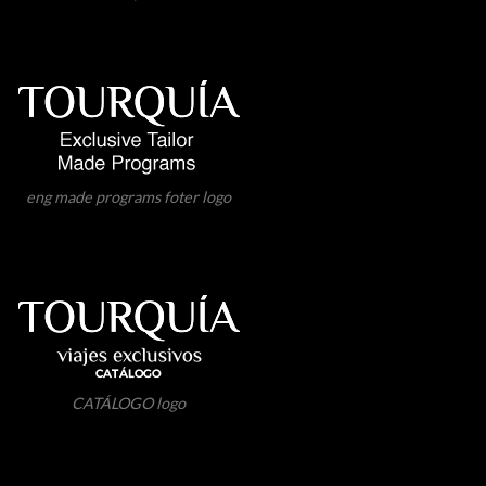
eng made programs foter logo
CATÁLOGO logo